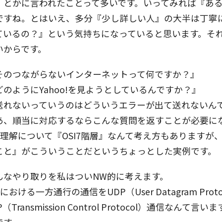
』とかに言われたことって多いです。いってみれば『あ
ですね。とはいえ、多分『少し詳しい人』の大半は丁寧
ているの？』という気持ちになっていると思います。そ
いからです。
そのつながらないインターネットって何ですか？』
どのようにYahoo!を見ようとしているんですか？』
送れないっていうのはどういうエラーが出て送れないん
あ、順当に対応するならこんな質問を返すことが必要に
W理解について『OSI7階層』なんて考え方もあります
こと』がこういうことだというちょっとした実例です。
んなやり取りを私はついNW的に考えます。
における一方通行の通信をUDP（User Datagram Pr
P（Transmission Control Protocol）通
です。