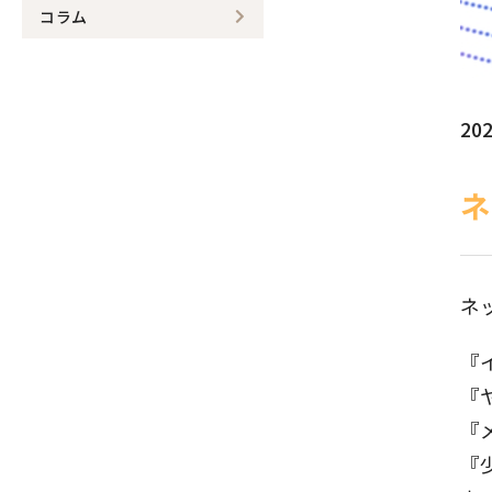
コラム
202
ネ
ネ
『
『
『
『