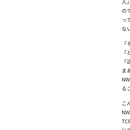
人
の
っ
な
『
『
『
ま
N
る
こ
NW
TC
じ