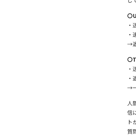
〇
・
・
→
〇
・
・
→
人
信
ト
質