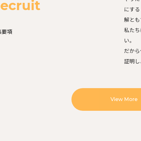
ecruit
にする
解とも
私たち
集要項
い。
だから
証明し
View More