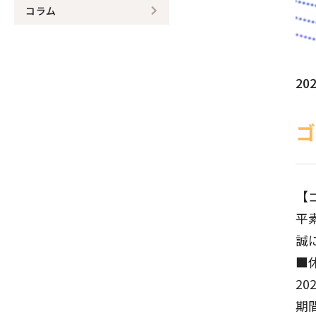
コラム
202
ゴ
【
平
誠
■
20
期